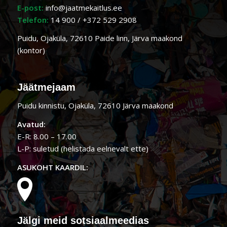
E-post:
info@jaatmekaitlus.ee
Telefon:
14 900
/
+372 529 2908
Puidu, Ojaküla, 72610 Paide linn, Järva maakond
(kontor)
Jäätmejaam
Puidu kinnistu, Ojaküla, 72610 Järva maakond
Avatud:
E-R: 8.00 – 17.00
L-P: suletud (helistada eelnevalt ette)
ASUKOHT KAARDIL:
Jälgi meid sotsiaalmeedias