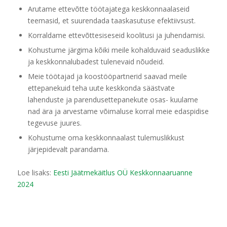
Arutame ettevõtte töötajatega keskkonnaalaseid
teemasid, et suurendada taaskasutuse efektiivsust.
Korraldame ettevõttesiseseid koolitusi ja juhendamisi.
Kohustume järgima kõiki meile kohalduvaid seaduslikke
ja keskkonnalubadest tulenevaid nõudeid.
Meie töötajad ja koostööpartnerid saavad meile
ettepanekuid teha uute keskkonda säästvate
lahenduste ja parendusettepanekute osas- kuulame
nad ära ja arvestame võimaluse korral meie edaspidise
tegevuse juures.
Kohustume oma keskkonnaalast tulemuslikkust
järjepidevalt parandama.
Loe lisaks:
Eesti Jäätmekäitlus OÜ Keskkonnaaruanne
2024